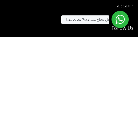
المدونة
هل تحتاج مساعدة?
تحدث معنا
Follow Us
الآن يمكنك الشراء بالفيزا
[tf_product_filter id=”2″]
التيسير
– افضل شركة لابتوب متخصصة في اجهزة استيراد الخارج والاجهزة
المستعمله .