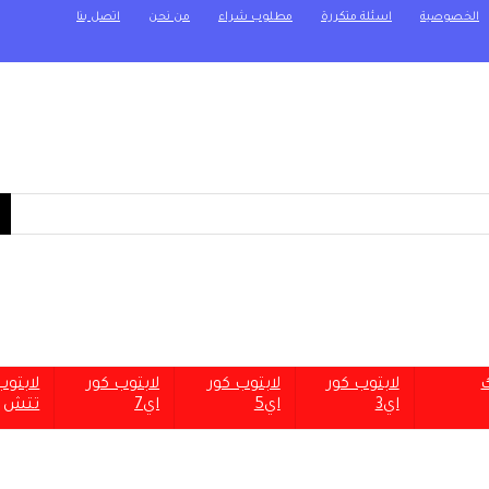
الخصوصية
اسئلة متكررة
مطلوب شراء
من نحن
اتصل بنا
ك
لابتوب كور
لابتوب كور
لابتوب كور
لابتو
اي3
اي5
اي7
تتش