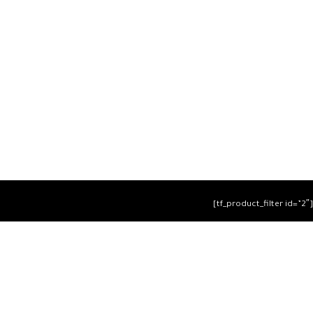
[tf_product_filter id=”2″]
التيسير
– افضل شركة لابتوب متخصصة في اجهزة استيراد الخارج
والاجهزة المستعمله .
يمكنك التواصل معنا عن طريق التليفون :