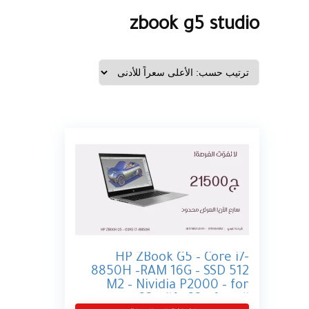
zbook g5 studio
HP ZBook G5 – Core i7-
8850H –RAM 16G – SSD 512
M2 – Nividia P2000 – for
pes 22 – fifa 22 – for all