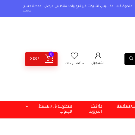
ملحوظة هااامة : ليس لشركتنا غير فرع واحد فقط في فيصل - محطة حسن
محمد
0
0
EGP
التسجيل
قائمة الرغبات
ب بشاشة
تابلت
قطع غيار وشنط
اندرويد
لابتوب