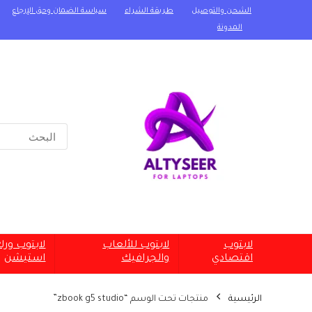
الشحن والتوصيل
طريقة الشراء
سياسة الضمان وحق الإرجاع
المدونة
Search
for:
لابتوب
لابتوب للألعاب
لابتوب ور
اقتصادي
والجرافيك
استيشن
الرئيسية
منتجات تحت الوسم “zbook g5 studio”