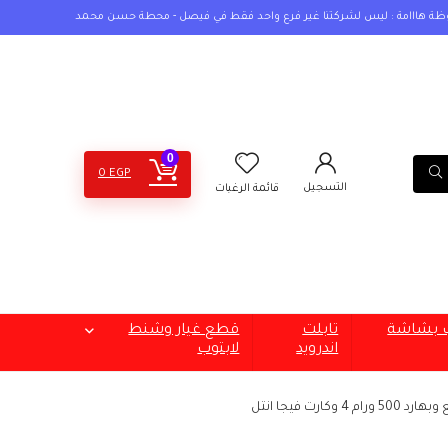
ظة هااامة : ليس لشركتنا غير فرع واحد فقط في فيصل - محطة حسن محمد
0
0
EGP
التسجيل
قائمة الرغبات
ب بشاشة
تابلت
قطع غيار وشنط
اندرويد
لابتوب