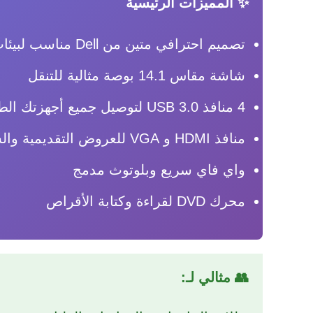
✨ المميزات الرئيسية
تصميم احترافي متين من Dell مناسب لبيئات العمل
شاشة مقاس 14.1 بوصة مثالية للتنقل
4 منافذ USB 3.0 لتوصيل جميع أجهزتك الطرفية
منافذ HDMI و VGA للعروض التقديمية والشاشات الخارجية
واي فاي سريع وبلوتوث مدمج
محرك DVD لقراءة وكتابة الأقراص
👥 مثالي لـ: