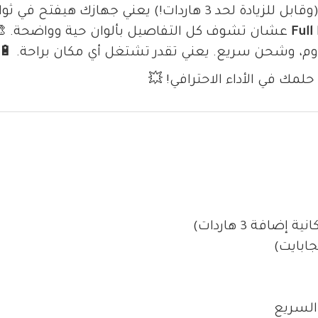
بل للزيادة لحد 3 هاردات!) يعني جهازك هيفتح في ثواني، وكل ملفاتك هتتنقل بلمح البصر. ⚡
عشان تشوف كل التفاصيل بألوان حية وواضحة. 
وم، وشحن سريع. يعني تقدر تشتغل أي مكان براحة. 🔋
مك في الأداء الاحترافي! 💥