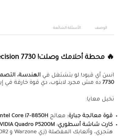
الوصف
الأسئلة الشائعة
🔥 محطة أحلامك وصلت! Dell Precision 7730: لابتوب مش طبيعي! 🔥
انسَ أي قيود! لو بتشتغل في
الهندسة، التصميم الجرافي
7730
ده مش مجرد لابتوب، دي قوة خارقة في إي
تخيل معايا:
قوة معالجة جبارة:
معالج
Intel Core i7-8850H
كارت شاشة أسطوري:
NVIDIA Quadro P5200M بسعة 16 جيج
هتجري، وألعابك المفضلة (زي Warzone و RDR2) هتشتغل بأعلى الإعدادات وبكل سلاسة! 🎮