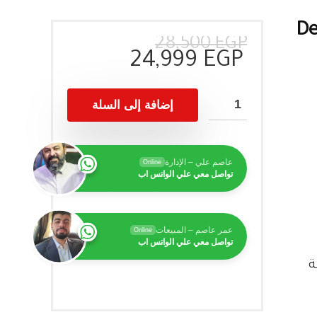
De
السعر
السعر
28,500
EGP
الحالي
الأصلي
24,999
EGP
هو:
هو:
28,500 EGP.
24,999 EGP.
إضافة إلى السلة
عاصم علي – الإدارة
Online
تواصل معي علي الواتس اب
عمر عاصم – المبيعات
Online
تواصل معي علي الواتس اب
حة