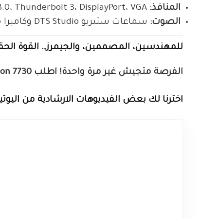
المنافذ:
USB 3.0، Thunderbolt 3، DisplayPort، VGA، والمزيد.
الصوت:
سماعات ستيريو DTS Studio وكاميرا مدمجة.
للمهندسين، المصممين، والجيمرز… القوة الحقي
الفرصة متجيش غير مرة واحدة! اطلب Dell Precision 7730 دلوقتي وغير كل قواعد اللعب!
اخترنا لك بعض الفيديوهات الارشادية من اليو