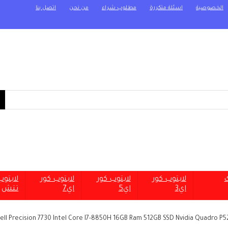
الخصوصية
اسئلة متكررة
مطلوب شراء
من نحن
اتصل بنا
ك
لابتوب كور
لابتوب كور
لابتوب كور
لابتو
اي3
اي5
اي7
تتش
ell Precision 7730 Intel Core I7-8850H 16GB Ram 512GB SSD Nvidia Quadro P5