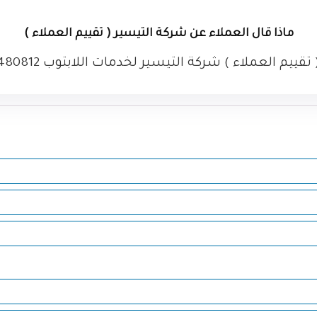
ماذا قال العملاء عن شركة التيسير ( تقييم العملاء )
ركة التيسير لخدمات اللابتوب altyseer.com 01111404852 01021480812 ...