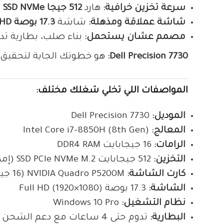
سرعة تخزين خرافية:
هارد
512 جيجا SSD NVMe
(وقا
شاشة عملاقة ومذهلة:
شاشة
17.3 بوصة Full HD
مصمم عشان يستحمل:
بناء صلب، بطارية تد
Dell Precision 7730:
هو خطوتك الجاية لتحقيق حل
المواصفات اللي تخلي شغلك مختلف:
الموديل:
Dell Precision 7730
المعالج:
Intel Core i7-8850H (8th Gen)
الرامات:
16 جيجابايت DDR4 RAM
التخزين:
512 جيجابايت SSD PCIe NVMe M.2 (إمكانية إضافة 3 هاردات)
كارت الشاشة:
NVIDIA Quadro P5200M (16 جيجابايت)
الشاشة:
17.3 بوصة Full HD (1920×1080)
نظام التشغيل:
Windows 10 Pro
البطارية:
تدوم حتى 4 ساعات مع دعم الشحن السريع