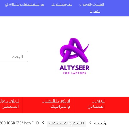
الشحن والتوصيل
طريقة الشراء
سياسة الضمان وحق الإرجاع
المدونة
Search
for:
لابتوب
لابتوب للألعاب
لابتوب ور
اقتصادي
والجرافيك
استيشن
الرئيسية
ا للأجهزة المستعمله
200 16GB 17.3″ Inch FHD