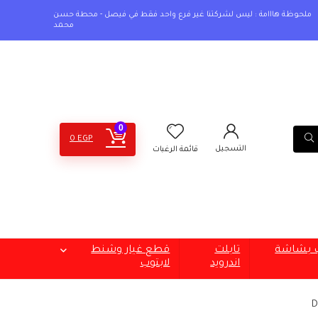
ملحوظة هااامة : ليس لشركتنا غير فرع واحد فقط في فيصل - محطة حسن
محمد
0
0
EGP
التسجيل
قائمة الرغبات
ب بشاشة
تابلت
قطع غيار وشنط
اندرويد
لابتوب
D