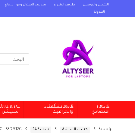
الشحن والتوصيل
طريقة الشراء
سياسة الضمان وحق الإرجاع
المدونة
Search
for:
لابتوب
لابتوب للألعاب
لابتوب ور
اقتصادي
والجرافيك
استيشن
الرئيسية
حسب الشاشة
شاشة 14
G – SSD 512G