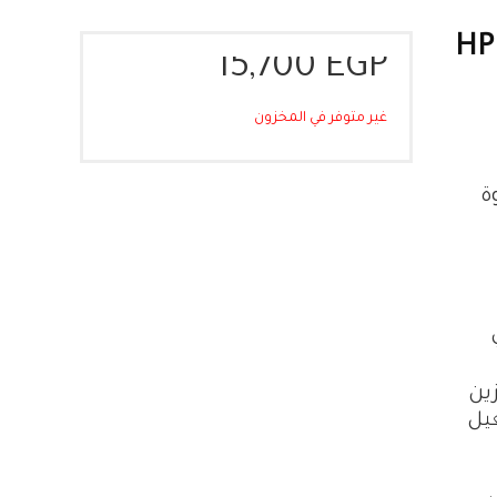
HP
15,700
EGP
غير متوفر في المخزون
ة
ين
غيل