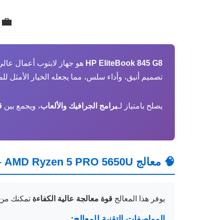
💼 
HP EliteBook 845 G8
هو جهاز لابتوب أعمال عالي
تصميم أنيق، وأداء سلس، مما يجعله الخيار الأمثل للمه
يصلح بامتياز لـ
برامج الجرافيك والألعاب
، ويجمع بين
قو
🧠 معالج AMD Ryzen 5 PRO 5650U – برسسور قنبلة 💣
يوفر هذا المعالج
قوة معالجة عالية الكفاءة
تمكنك من ت
المواصفات التقنية للمعالج: