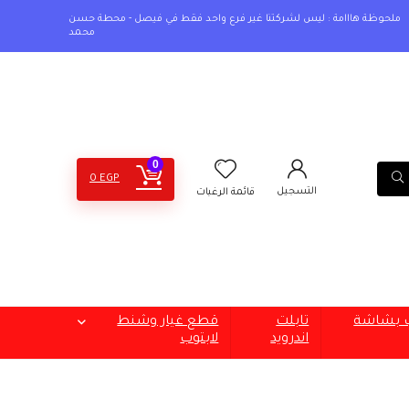
ملحوظة هااامة : ليس لشركتنا غير فرع واحد فقط في فيصل - محطة حسن
محمد
0
0
EGP
التسجيل
قائمة الرغبات
ب بشاشة
تابلت
قطع غيار وشنط
اندرويد
لابتوب