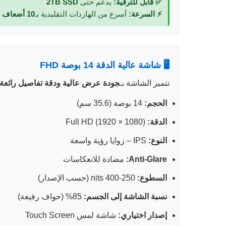
✅ قابل للترقية:
يدعم حتى
2TB SSD
⚡ السرعة:
أسرع من الهاردات التقليدية بـ
10 أضعاف
🖥️ شاشة عالية الدقة 14 بوصة FHD
تتميز الشاشة بـ
جودة عرض عالية ودقة تفاصيل رائعة
الحجم:
14 بوصة (35.6 سم)
الدقة:
Full HD (1920 × 1080)
النوع:
IPS – زوايا رؤية واسعة
Anti-Glare:
مضادة للانعكاسات
السطوع:
250-400 nits (حسب الإصدار)
نسبة الشاشة إلى الجسم:
85% (حواف رفيعة)
إصدار اختياري:
شاشة لمس Touch Screen