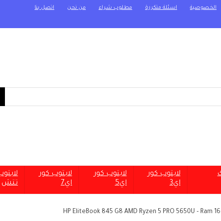
الخصوصية
اسئلة متكررة
مطلوب شراء
من نحن
اتصل بنا
ك
لابتوب كور
لابتوب كور
لابتوب كور
لابتو
اي3
اي5
اي7
تتش
HP EliteBook 845 G8 AMD Ryzen 5 PRO 5650U – Ram 16