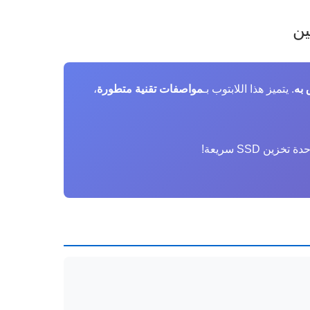
ين
 به
. يتميز هذا اللابتوب بـ
مواصفات تقنية متطورة
،
 تخزين SSD سريعة!