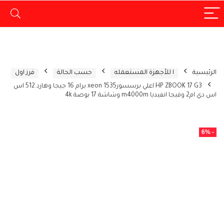
الرئيسية
ا للأجهزة المستعمله
حسب الحالة
فرز اول
HP ZBOOK 17 G3 اعلي برسسورxeon 1535 برام 16 جيجا وهارد 512 اس
اس دي ام2 وفيجا انفيديا m4000m وشاشة 17 بوصة 4k
- 6%