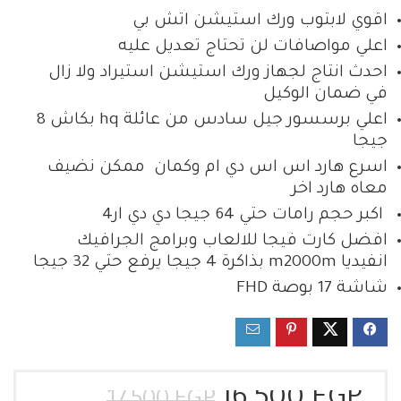
اقوي لابتوب ورك استيشن اتش بي
اعلي مواصافات لن تحتاج تعديل عليه
احدث انتاج لجهاز ورك استيشن استيراد ولا زال
في ضمان الوكيل
اعلي برسسور جيل سادس من عائلة hq بكاش 8
جيجا
اسرع هارد اس اس دي ام وكمان ممكن نضيف
معاه هارد اخر
اكبر حجم رامات حتي 64 جيجا دي دي ار4
افضل كارت فيجا للالعاب وبرامج الجرافيك
انفيديا m2000m بذاكرة 4 جيجا يرفع حتي 32 جيجا
شاشة 17 بوصة FHD
السعر
السعر
16,500
EGP