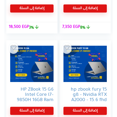
i5-7200U (up to
10th – القوة
3.10 GHz), 8 GB
والمرونة في جهاز
إضافة إلى السلة
إضافة إلى السلة
RAM, 256GB PCIe
واحد
2.0 SSD, Win 10
Home 64,
السعر
السعر
السعر
السع
18,500
EGP
7,350
EGP
3%
8%
Bluetooth 4.0
الأصلي
الحالي
الأصلي
الحالي
هو:
هو:
هو:
هو:
,500 EGP.
19,000 EGP.
7,350 EGP.
8,000 EGP.
HP ZBook 15 G6
hp zbook fury 15
Intel Core I7-
g8 – Nvidia RTX
9850H 16GB Ram
A2000 – 15.6 fhd
512GB SSD NVIDIA
– ssd 512 nvme –
Quadro T2000
16g ram
إضافة إلى السلة
إضافة إلى السلة
4GB 15.6″Inch 4k