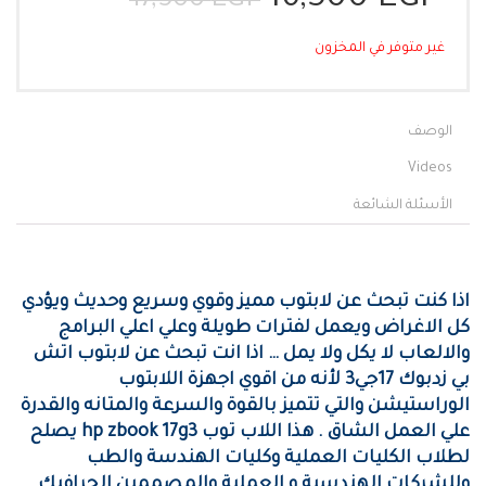
17,500
EGP
الحالي
الأصلي
هو:
هو:
غير متوفر في المخزون
16,500 EGP.
17,500 EGP.
الوصف
Videos
الأسئلة الشائعة
اذا كنت تبحث عن لابتوب مميز وقوي وسريع وحديث ويؤدي
كل الاغراض ويعمل لفترات طويلة وعلي اعلي البرامج
والالعاب لا يكل ولا يمل … اذا انت تبحث عن لابتوب اتش
بي زدبوك 17جي3 لأنه من اقوي اجهزة اللابتوب
الوراستيشن والتي تتميز بالقوة والسرعة والمتانه والقدرة
علي العمل الشاق . هذا اللاب توب hp zbook 17g3 يصلح
لطلاب الكليات العملية وكليات الهندسة والطب
وللشركات الهندسية و العملية والمصممين الجرافيك