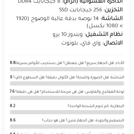
الذاكرة العشوائية (الرام):
8 جيجابايت DDR4
التخزين:
256 جيجابايت SSD
الشاشة:
14 بوصة بدقة عالية الوضوح (1920
× 1080 بكسل)
نظام التشغيل:
ويندوز 10 برو
الاتصال:
واي فاي، بلوتوث
الأداء: هل الجهاز سريع؟ هل يتعطل؟ هل يستجيب للأوامر بسرعة؟
8.8
الشاشة: هل الصورة واضحة؟ هل الألوان دقيقة؟ هل السطوع كافٍ؟
9
لوحة المفاتيح والماوس: هل هي مريحة للاستخدام؟ هل هي دقيقة؟
7.6
البطارية: كم تدوم الشحنة الواحدة؟
8.2
التصميم والجودة: هل الجهاز متين؟ هل هو جذاب؟
8.6