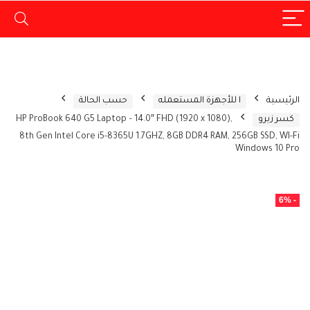
الرئيسية
ا للأجهزة المستعمله
حسب الحالة
كسر زيرو
HP ProBook 640 G5 Laptop – 14.0″ FHD (1920 x 1080),
8th Gen Intel Core i5-8365U 1.7GHZ, 8GB DDR4 RAM, 256GB SSD, WI-Fi
Windows 10 Pro
- 6%