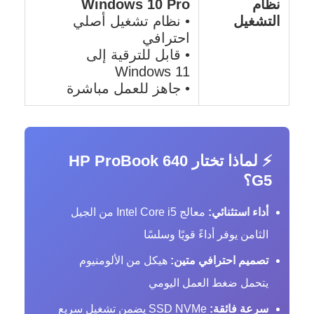
نظام
Windows 10 Pro
التشغيل
• نظام تشغيل أصلي
احترافي
• قابل للترقية إلى
Windows 11
• جاهز للعمل مباشرة
⚡ لماذا تختار HP ProBook 640
G5؟
أداء استثنائي:
معالج Intel Core i5 من الجيل
الثامن يوفر أداءً قويًا وسلسًا
تصميم احترافي متين:
هيكل من الألومنيوم
يتحمل ضغط العمل اليومي
سرعة فائقة:
SSD NVMe يضمن تشغيل سريع