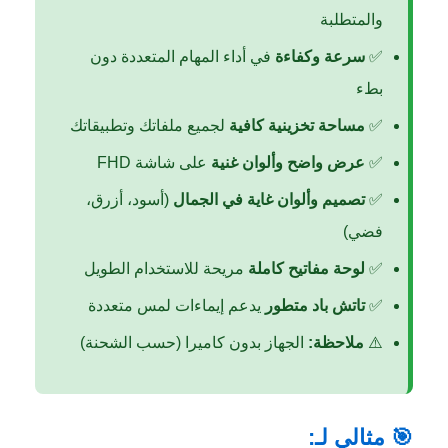
والمتطلبة
✅
سرعة وكفاءة
في أداء المهام المتعددة دون
بطء
✅
مساحة تخزينية كافية
لجميع ملفاتك وتطبيقاتك
✅
عرض واضح وألوان غنية
على شاشة FHD
✅
تصميم وألوان غاية في الجمال
(أسود، أزرق،
فضي)
✅
لوحة مفاتيح كاملة
مريحة للاستخدام الطويل
✅
تاتش باد متطور
يدعم إيماءات لمس متعددة
⚠️
ملاحظة:
الجهاز بدون كاميرا (حسب الشحنة)
🎯 مثالي لـ: