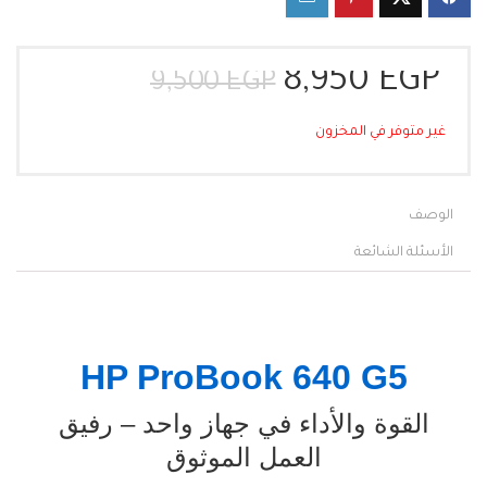
السعر
السعر
8,950
EGP
9,500
EGP
الحالي
الأصلي
هو:
هو:
غير متوفر في المخزون
9,500 EGP.
8,950 EGP.
الوصف
الأسئلة الشائعة
HP ProBook 640 G5
القوة والأداء في جهاز واحد – رفيق
العمل الموثوق