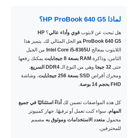
لماذا HP ProBook 640 G5؟
هل تبحث عن لابتوب
قوي وأداء عالي
؟
HP
ProBook 640 G5
هو الحل المثالي لك. يتميز هذا
اللابتوب بمعالج
Intel Core i5-8365U
من الجيل
الثامن، وذاكرة
RAM بسعة 8 جيجابايت
يمكنك رفعها
حتى
32 جيجا
وهي من النوع الـ
DDR4 السريع
،
ومحرك أقراص
SSD بسعة 256 جيجابايت
، وشاشة
FHD بحجم 14 بوصة
.
كل هذه المواصفات تضمن لك
أداءً استثنائيًا في جميع
المهام
، سواء كنت تعمل أو ترفيهًا. جهاز كمبيوتر
محمول
متعدد الاستخدامات وموثوق به
مصمم
للمحترفين.