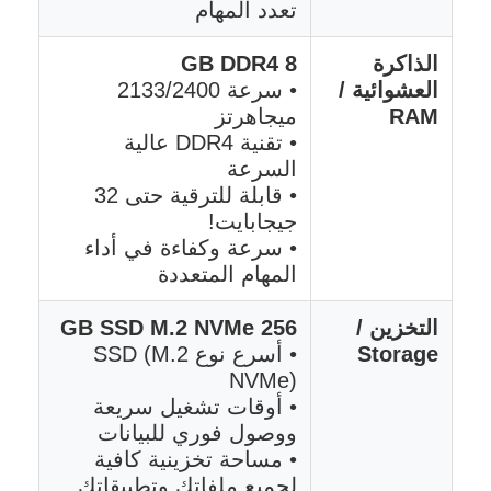
تعدد المهام
الذاكرة
8 GB DDR4
العشوائية /
• سرعة 2133/2400
RAM
ميجاهرتز
• تقنية DDR4 عالية
السرعة
• قابلة للترقية حتى 32
جيجابايت!
• سرعة وكفاءة في أداء
المهام المتعددة
التخزين /
256 GB SSD M.2 NVMe
Storage
• أسرع نوع SSD (M.2
NVMe)
• أوقات تشغيل سريعة
ووصول فوري للبيانات
• مساحة تخزينية كافية
لجميع ملفاتك وتطبيقاتك