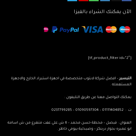
الآن يمكنك الشراء بالفيزا
[tf_product_filter id=”2″]
التيسير
– افضل شركة لابتوب متخصصة في اجهزة استيراد الخارج والاجهزة
المستعمله .
يمكنك التواصل معنا عن طريق التليفون :
ت : 01111404852 – 01090597304 – 0237799285
العنوان : فيصل – محطة حسن محمد – 6 ش علي عفت متغرع من ش اسامه
ابو عميره بجوار درينكز – وصيدلية بيومي خاطر .