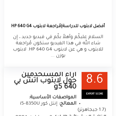
أفضل لابتوب للدراسة|مُراجعة لابتوب HP 640 G4
السلام عليكُم وأهلاً بكُم في فيديو جديد ، إن
شاء الله في هذا الفيديو ستكون مُراجعة
للابتوب و هي عن لابتوب HP 640 G4. لابتوب
بوزن ...
اراء المستخدمين
8.6
حول لابتوب اتش بي
640 g5
EXPERT SCORE
المواصفات الأساسية:
المعالج:
إنتل كور i5-8350U
(1.7 جيجاهرتز)